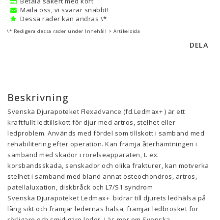
Betala säkert med kort
Maila oss, vi svarar snabbt!
Dessa rader kan ändras \*
\* Redigera dessa rader under Innehåll > Artikelsida
DELA
Beskrivning
Svenska Djurapoteket Flexadvance (fd.Ledmax+ ) är ett 
kraftfullt ledtillskott för djur med artros, stelhet eller 
ledproblem. Används med fördel som tillskott i samband med 
rehabilitering efter operation. Kan främja återhämtningen i 
samband med skador i rörelseapparaten, t. ex. 
korsbandsskada, senskador och olika frakturer, kan motverka 
stelhet i samband med bland annat osteochondros, artros, 
patellaluxation, diskbråck och L7/S1 syndrom
Svenska Djurapoteket Ledmax+  bidrar till djurets ledhälsa på 
lång sikt och främjar ledernas hälsa, främjar ledbrosket för 
rörligare och smidigare leder. Läs mer om Svenska 