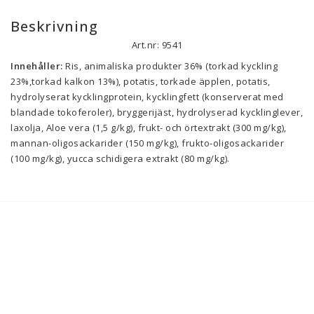
Beskrivning
Art.nr: 9541
Innehåller:
 Ris, animaliska produkter 36% (torkad kyckling 
23%,torkad kalkon 13%), potatis, torkade äpplen, potatis, 
hydrolyserat kycklingprotein, kycklingfett (konserverat med 
blandade tokoferoler), bryggerijäst, hydrolyserad kycklinglever, 
laxolja, Aloe vera (1,5 g/kg), frukt- och örtextrakt (300 mg/kg), 
mannan-oligosackarider (150 mg/kg), frukto-oligosackarider 
(100 mg/kg), yucca schidigera extrakt (80 mg/kg).