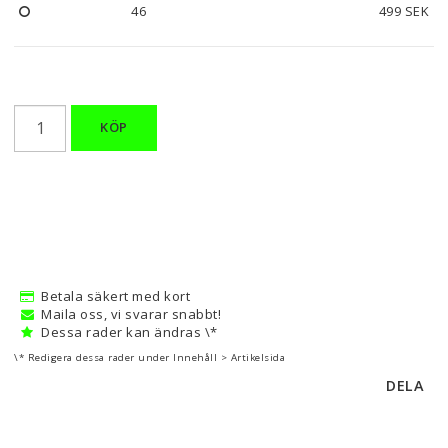
46
499 SEK
KÖP
Betala säkert med kort
Maila oss, vi svarar snabbt!
Dessa rader kan ändras \*
\* Redigera dessa rader under Innehåll > Artikelsida
DELA