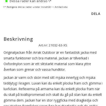
Dessa rader kan ändras \*
\* Redigera dessa rader under Innehåll > Artikelsida
DELA
Beskrivning
Art.nr: 21032-63-XS
Originaljackan från Arrak Outdoor är en fantastisk jacka med
smarta funktioner och bra material. Jackan är tillverkad i
Oxfordnylon som är ett slitstarkt material som klara yttre
åverkan som grenar och vassa hundklor.
Jackan är varm och skön med sitt mjuka innertyg och mjuka
teddytyg i kragen. Luvan kan du enkelt plocka fram och gömma i
luvfickan. Reflexerna på armarna kan du enkelt plocka fram när
du skall på kvällspromenad och skall du gå på stan kan du enkelt
gömma dem. Jackan har en stor ryggficka med dragkedja och
sex stycken framfickor varan fyra har dragkedja och de andra